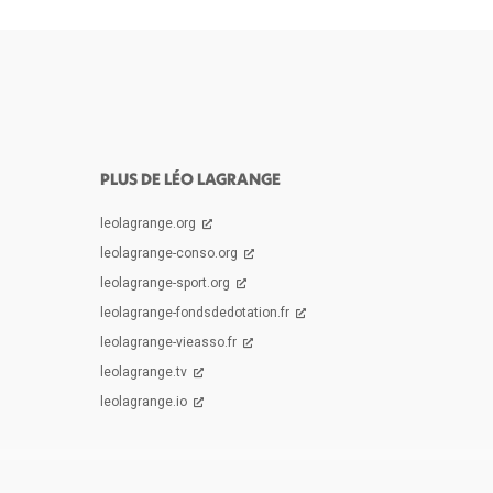
PLUS DE LÉO LAGRANGE
leolagrange.org
leolagrange-conso.org
leolagrange-sport.org
leolagrange-fondsdedotation.fr
leolagrange-vieasso.fr
leolagrange.tv
leolagrange.io