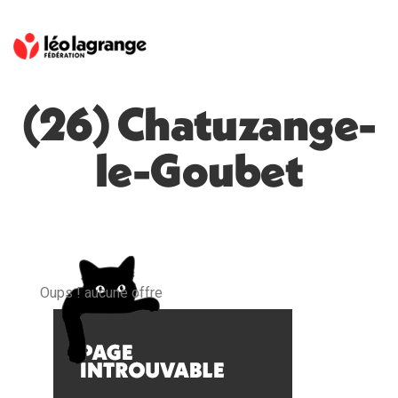
(26) Chatuzange-
le-Goubet
Oups ! aucune offre