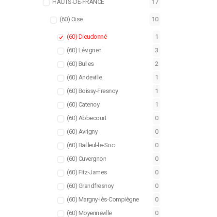
HAUTS-DE-FRANCE
17
(60) Oise
10
(60) Dieudonné
1
(60) Lévignen
3
(60) Bulles
2
(60) Andeville
1
(60) Boissy-Fresnoy
1
(60) Catenoy
1
(60) Abbecourt
0
(60) Avrigny
0
(60) Bailleul-le-Soc
0
(60) Cuvergnon
0
(60) Fitz-James
0
(60) Grandfresnoy
0
(60) Margny-lès-Compiègne
0
(60) Moyenneville
0