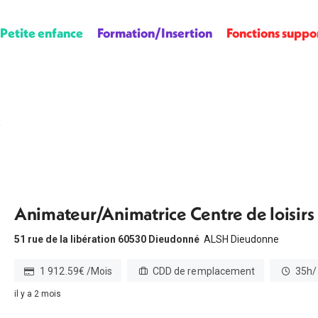
Petite enfance
Formation/Insertion
Fonctions suppo
é
Animateur/Animatrice Centre de loisir
51 rue de la libération 60530 Dieudonné
ALSH Dieudonne
1 912.59€ /Mois
CDD de remplacement
35h/
il y a 2 mois