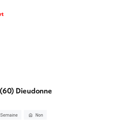
rt
s (60) Dieudonne
 Semaine
Non