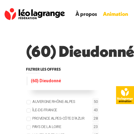
À propos
Animation
(60) Dieudonn
FILTRER LES OFFRES
(60) Dieudonné
AUVERGNE RHÔNE-ALPES
50
ÎLE-DE-FRANCE
43
PROVENCE ALPES-CÔTE D'AZUR
28
PAYS DE LA LOIRE
23