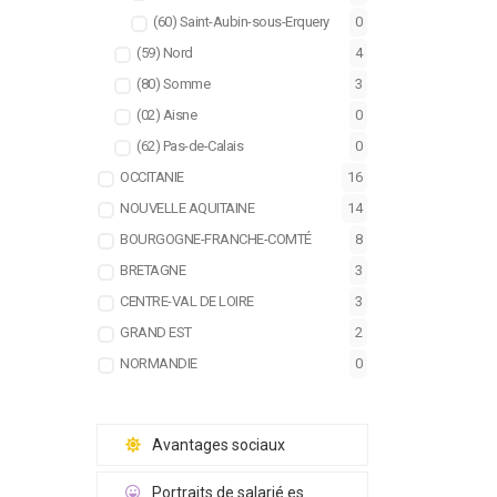
(60) Saint-Aubin-sous-Erquery
0
(59) Nord
4
(80) Somme
3
(02) Aisne
0
(62) Pas-de-Calais
0
OCCITANIE
16
NOUVELLE AQUITAINE
14
BOURGOGNE-FRANCHE-COMTÉ
8
BRETAGNE
3
CENTRE-VAL DE LOIRE
3
GRAND EST
2
NORMANDIE
0
Avantages sociaux
Portraits de salarié.es