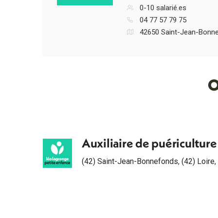
0-10 salarié.es
04 77 57 79 75
42650 Saint-Jean-Bonn
O
Auxiliaire de puéricultur
(42) Saint-Jean-Bonnefonds
,
(42) Loire
,