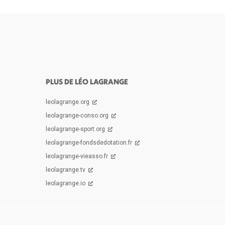
PLUS DE LÉO LAGRANGE
leolagrange.org
leolagrange-conso.org
leolagrange-sport.org
leolagrange-fondsdedotation.fr
leolagrange-vieasso.fr
leolagrange.tv
leolagrange.io