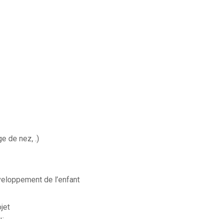
e de nez, .)
eloppement de l’enfant
jet