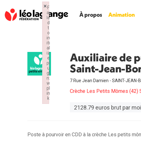
×
F
ai
À propos
Animation
le
d
t
o
in
iti
al
iz
Auxiliaire de 
e
pl
Saint-Jean-Bo
u
gi
n:
7 Rue Jean Damien - SAINT-JEAN
w
pl
Crèche Les Petits Mômes (42) 
in
k
Failed to initialize plugin: wplink
2128.79 euros brut par mo
Poste à pourvoir en CDD à la crèche Les petits mô