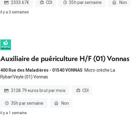
2333.67€
CDI
35h par semaine
Non
il y a 3 semaines
Auxiliaire de puériculture H/F (01) Vonnas
400 Rue des Maladières - 01540 VONNAS
Micro-crèche La
Ryban'Veyle (01) Vonnas
2128.79 euros brut par mois
CDI
35h par semaine
Non
il y a 1 semaine