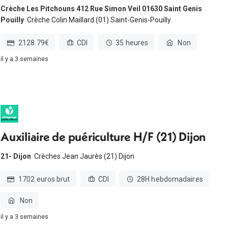
Crèche Les Pitchouns 412 Rue Simon Veil 01630 Saint Genis
Pouilly
Crèche Colin Maillard (01) Saint-Genis-Pouilly
2128.79€
CDI
35 heures
Non
il y a 3 semaines
Auxiliaire de puériculture H/F (21) Dijon
21- Dijon
Crèches Jean Jaurès (21) Dijon
1702 euros brut
CDI
28H hebdomadaires
Non
il y a 3 semaines