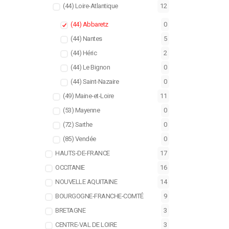
(44) Loire-Atlantique
12
(44) Abbaretz
0
(44) Nantes
5
(44) Héric
2
(44) Le Bignon
0
(44) Saint-Nazaire
0
(49) Maine-et-Loire
11
(53) Mayenne
0
(72) Sarthe
0
(85) Vendée
0
HAUTS-DE-FRANCE
17
OCCITANIE
16
NOUVELLE AQUITAINE
14
BOURGOGNE-FRANCHE-COMTÉ
9
BRETAGNE
3
CENTRE-VAL DE LOIRE
3