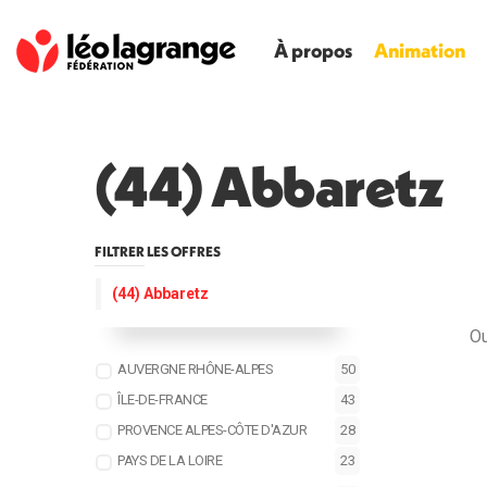
À propos
Animation
(44) Abbaretz
FILTRER LES OFFRES
(44) Abbaretz
Ou
AUVERGNE RHÔNE-ALPES
50
ÎLE-DE-FRANCE
43
PROVENCE ALPES-CÔTE D'AZUR
28
PAYS DE LA LOIRE
23