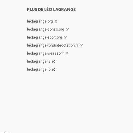
PLUS DE LÉO LAGRANGE
leolagrange.org
leolagrange-conso.org
leolagrange-sport.org
leolagrange-fondsdedotation.fr
leolagrange-vieasso.fr
leolagrange.tv
leolagrange.io