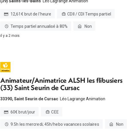
(39) Salins-les-Bains
Léo Lagrange Animation
12,61€ brut de l'heure
CDII / CDI Temps partiel
Temps partiel annualisé à 80%
Non
il y a 2 mois
Animateur/Animatrice ALSH les flibusiers
(33) Saint Seurin de Cursac
33390, Saint Seurin de Cursac
Léo Lagrange Animation
60€ brut/jour
CEE
9.5h les mercredi; 45h/hebo vacances scolaires
Non