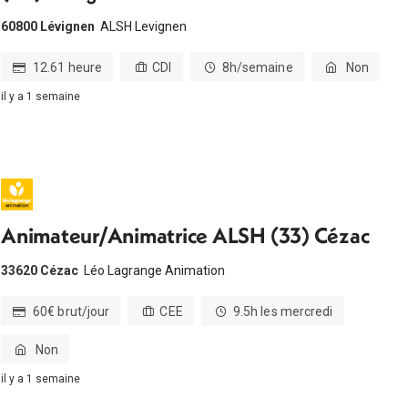
60800 Lévignen
ALSH Levignen
12.61 heure
CDI
8h/semaine
Non
il y a 1 semaine
Animateur/Animatrice ALSH (33) Cézac
33620 Cézac
Léo Lagrange Animation
60€ brut/jour
CEE
9.5h les mercredi
Non
il y a 1 semaine