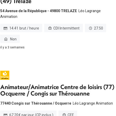
(49) Trélazé
54 Avenue de la République - 49800 TRELAZE
Léo Lagrange
Animation
14.41 brut / heure
CDI Intermittent
27.50
Non
il y a 3 semaines
Animateur/Animatrice Centre de loisirs (77)
Ocquerre / Congis sur Thérouanne
77440 Congis sur Thérouanne / Ocquerre
Léo Lagrange Animation
67.20€ par jour (CP inclus )
CEE