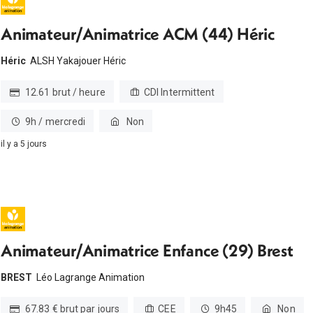
Animateur/Animatrice ACM (44) Héric
Héric
ALSH Yakajouer Héric
12.61 brut / heure
CDI Intermittent
9h / mercredi
Non
il y a 5 jours
Animateur/Animatrice Enfance (29) Brest
BREST
Léo Lagrange Animation
67.83 € brut par jours
CEE
9h45
Non