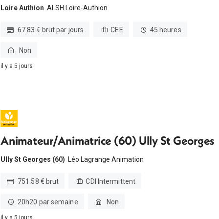
Loire Authion
ALSH Loire-Authion
67.83 € brut par jours
CEE
45 heures
Non
il y a 5 jours
Animateur/Animatrice (60) Ully St Georges
Ully St Georges (60)
Léo Lagrange Animation
751.58 € brut
CDI Intermittent
20h20 par semaine
Non
il y a 5 jours