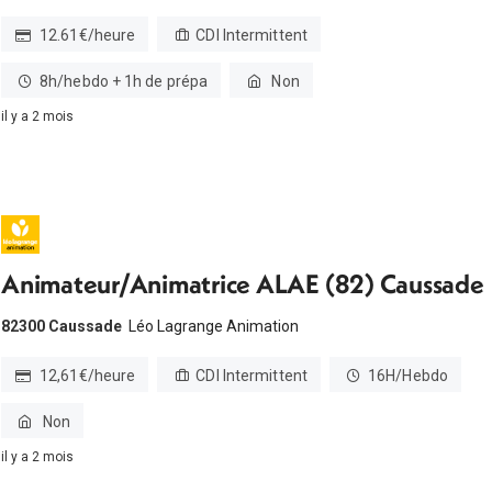
12.61€/heure
CDI Intermittent
8h/hebdo + 1h de prépa
Non
il y a 2 mois
Animateur/Animatrice ALAE (82) Caussade
82300 Caussade
Léo Lagrange Animation
12,61€/heure
CDI Intermittent
16H/Hebdo
Non
il y a 2 mois