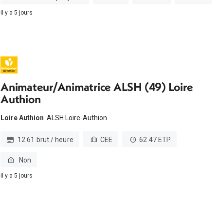
il y a 5 jours
Animateur/Animatrice ALSH (49) Loire
Authion
Loire Authion
ALSH Loire-Authion
12.61 brut / heure
CEE
62.47 ETP
Non
il y a 5 jours