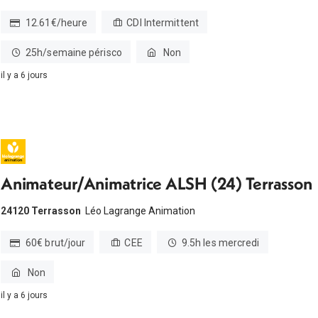
12.61€/heure
CDI Intermittent
25h/semaine périsco
Non
il y a 6 jours
Animateur/Animatrice ALSH (24) Terrasson
24120 Terrasson
Léo Lagrange Animation
60€ brut/jour
CEE
9.5h les mercredi
Non
il y a 6 jours