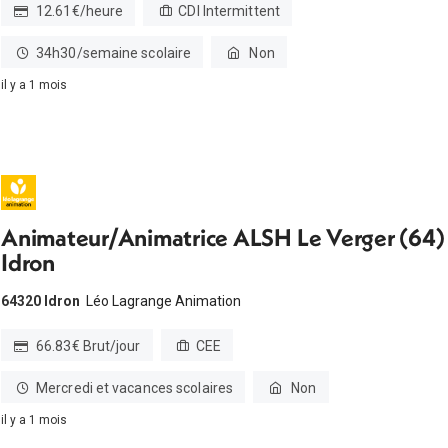
12.61€/heure
CDI Intermittent
34h30/semaine scolaire
Non
il y a 1 mois
Animateur/Animatrice ALSH Le Verger (64)
Idron
64320 Idron
Léo Lagrange Animation
66.83€ Brut/jour
CEE
Mercredi et vacances scolaires
Non
il y a 1 mois