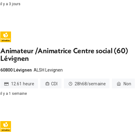
il y a 3 jours
Animateur /Animatrice Centre social (60)
Lévignen
60800 Lévignen
ALSH Levignen
12.61 heure
CDI
28h68/semaine
Non
il y a 1 semaine