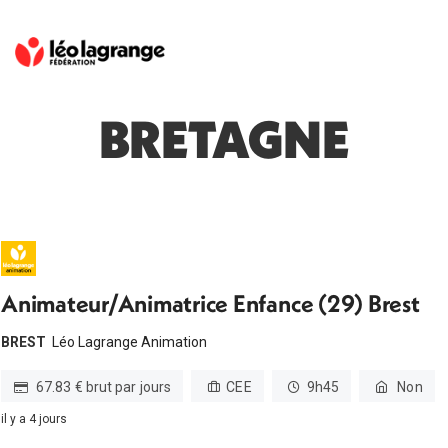
BRETAGNE
Animateur/Animatrice Enfance (29) Brest
BREST
Léo Lagrange Animation
67.83 € brut par jours
CEE
9h45
Non
il y a 4 jours