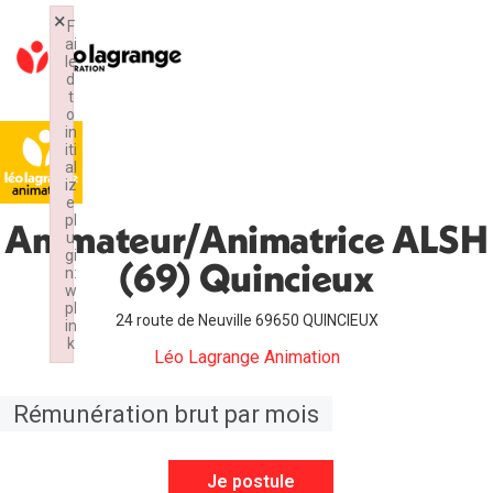
×
F
ai
le
d
t
o
in
iti
al
iz
e
pl
Animateur/Animatrice ALSH
u
gi
(69) Quincieux
n:
w
pl
24 route de Neuville 69650 QUINCIEUX
in
k
Léo Lagrange Animation
Failed to initialize plugin: wplink
Rémunération brut par mois
Je postule