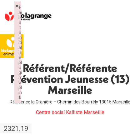
×
F
ai
le
d
t
o
in
iti
al
iz
e
pl
Référent/Référente
u
gi
Prévention Jeunesse (13)
n:
w
Marseille
pl
in
k
Résidence la Granière – Chemin des Bourrély 13015 Marseille
Failed to initialize plugin: wplink
Centre social Kalliste Marseille
2321.19