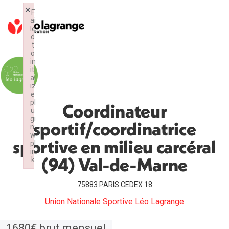
×
F
ai
le
d
t
o
in
iti
al
iz
e
pl
Coordinateur
u
gi
sportif/coordinatrice
n:
w
sportive en milieu carcéral
pl
in
(94) Val-de-Marne
k
Failed to initialize plugin: wplink
75883 PARIS CEDEX 18
Union Nationale Sportive Léo Lagrange
1680€ brut mensuel