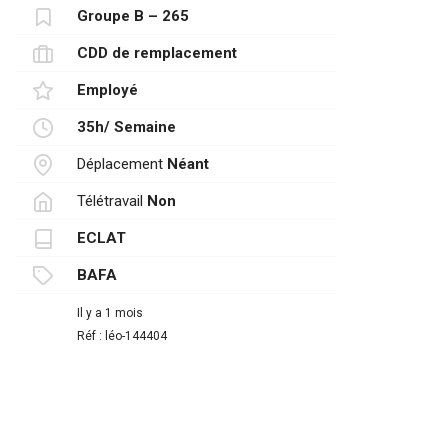
Groupe B – 265
CDD de remplacement
Employé
35h/ Semaine
Déplacement
Néant
Télétravail
Non
ECLAT
BAFA
Il y a 1 mois
Réf : léo-144404