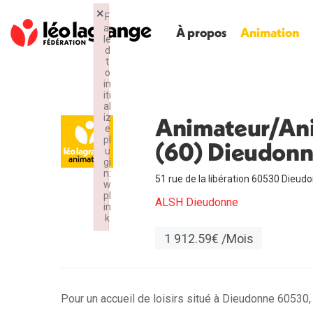
×
F
ai
À propos
Animation
le
d
t
o
in
iti
al
iz
Animateur/Anim
e
pl
(60) Dieudon
u
gi
n:
51 rue de la libération 60530 Dieud
w
pl
ALSH Dieudonne
in
k
Failed to initialize plugin: wplink
1 912.59€ /Mois
Pour un accueil de loisirs situé à Dieudonne 60530